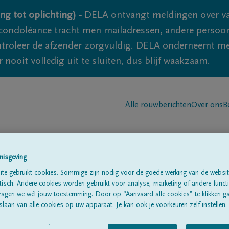
ng tot oplichting) -
DELA ontvangt meldingen over va
ondoléance tracht men mailadressen, andere persoon
controleer de afzender zorgvuldig. DELA onderneemt m
 nooit volledig uit te sluiten, dus blijf waakzaam.
Alle rouwberichten
Over ons
B
nisgeving
te gebruikt cookies. Sommige zijn nodig voor de goede werking van de websit
sch. Andere cookies worden gebruikt voor analyse, marketing of andere functio
idsenhoven
ragen we wél jouw toestemming. Door op “Aanvaard alle cookies” te klikken g
laan van alle cookies op uw apparaat. Je kan ook je voorkeuren zelf instellen.