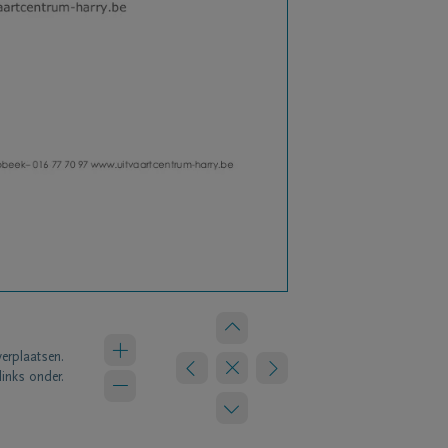
verplaatsen.
links onder.