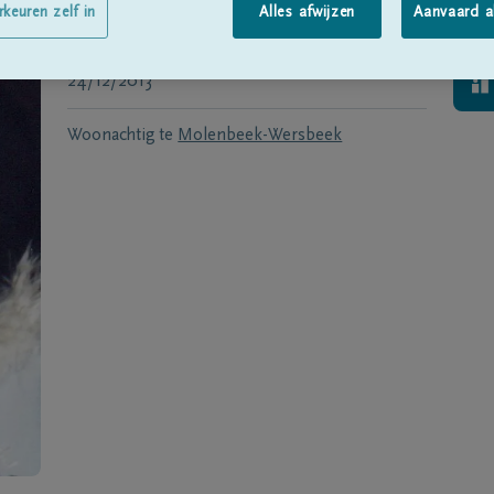
Geboren te
Tienen
op
09/03/1954
rkeuren zelf in
Alles afwijzen
Aanvaard a
Overleden te
Molenbeek-Wersbeek
op
24/12/2013
Woonachtig te
Molenbeek-Wersbeek