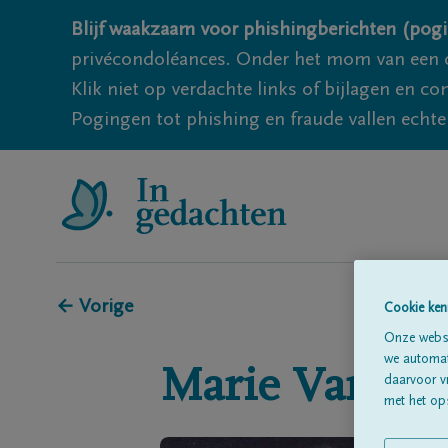
Blijf waakzaam voor phishingberichten (pogi
privécondoléances. Onder het mom van een c
Klik niet op verdachte links of bijlagen en 
Pogingen tot phishing en fraude vallen echter
← Vorige
Cookie ken
Onze websi
we automati
Marie
Van Go
daarvoor v
met het ops