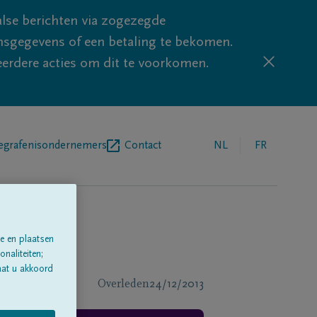
lse berichten via zogezegde
sgegevens of een betaling te bekomen.
eerdere acties om dit te voorkomen.
egrafenisondernemers
Contact
NL
FR
e en plaatsen
naliteiten;
aat u akkoord
Overleden
24/12/2013