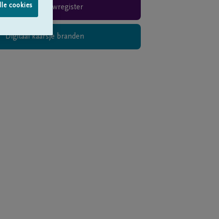
lle cookies
Rouwregister
Digitaal kaarsje branden