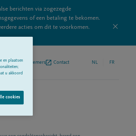
lse berichten via zogezegde
sgegevens of een betaling te bekomen.
eerdere acties om dit te voorkomen.
e en plaatsen
egrafenisondernemers
Contact
NL
FR
naliteiten;
aat u akkoord
lle cookies