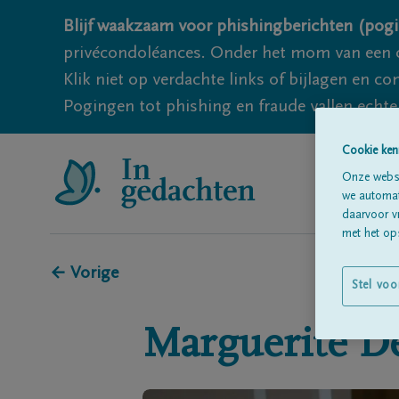
Blijf waakzaam voor phishingberichten (pogi
privécondoléances. Onder het mom van een c
Klik niet op verdachte links of bijlagen en 
Pogingen tot phishing en fraude vallen echter
Cookie ken
Onze websi
we automati
daarvoor v
met het ops
← Vorige
Stel voo
Marguerite
D