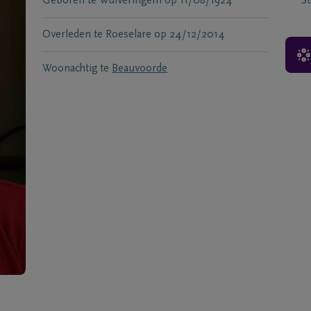
Geboren te
Wulveringem
op
11/08/1924
S
Overleden te
Roeselare
op
24/12/2014
Woonachtig te
Beauvoorde