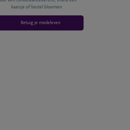
tuur een condoléancebericht, brand een
kaarsje of bestel bloemen
Betuig je medeleven