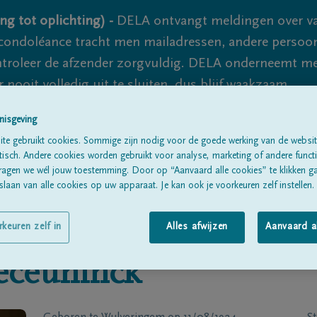
ng tot oplichting) -
DELA ontvangt meldingen over va
ondoléance tracht men mailadressen, andere persoon
controleer de afzender zorgvuldig. DELA onderneemt m
 nooit volledig uit te sluiten, dus blijf waakzaam.
nisgeving
te gebruikt cookies. Sommige zijn nodig voor de goede werking van de websit
Alle rouwberichten
Over ons
B
sch. Andere cookies worden gebruikt voor analyse, marketing of andere functio
ragen we wél jouw toestemming. Door op “Aanvaard alle cookies” te klikken g
laan van alle cookies op uw apparaat. Je kan ook je voorkeuren zelf instellen.
rkeuren zelf in
Alles afwijzen
Aanvaard a
eceuninck