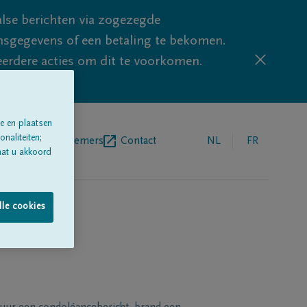
lse berichten via zogezegde
sgegevens of een betaling te bekomen.
eerdere acties om dit te voorkomen.
e en plaatsen
naliteiten;
egrafenisondernemers
Contact
NL
FR
aat u akkoord
lle cookies