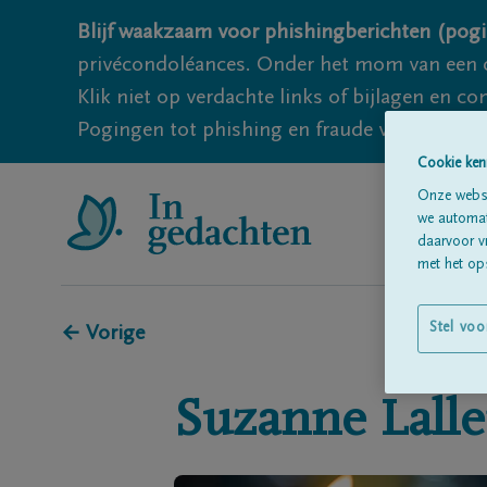
Blijf waakzaam voor phishingberichten (pogi
privécondoléances. Onder het mom van een c
Klik niet op verdachte links of bijlagen en 
Pogingen tot phishing en fraude vallen echter
Cookie ken
Onze websi
we automati
daarvoor v
met het ops
Stel voo
← Vorige
Suzanne
Lall