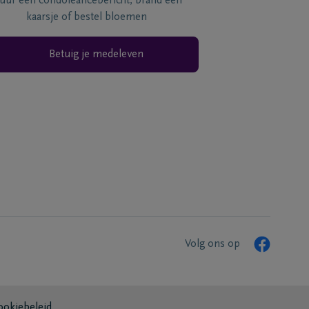
tuur een condoléancebericht, brand een
kaarsje of bestel bloemen
Betuig je medeleven
Volg ons op
ookiebeleid