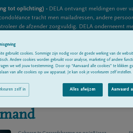
ng tot oplichting) -
DELA ontvangt meldingen over va
ondoléance tracht men mailadressen, andere persoon
controleer de afzender zorgvuldig. DELA onderneemt m
 nooit volledig uit te sluiten, dus blijf waakzaam.
nisgeving
te gebruikt cookies. Sommige zijn nodig voor de goede werking van de websit
sch. Andere cookies worden gebruikt voor analyse, marketing of andere functio
Alle rouwberichten
Over ons
B
ragen we wél jouw toestemming. Door op “Aanvaard alle cookies” te klikken g
laan van alle cookies op uw apparaat. Je kan ook je voorkeuren zelf instellen.
rkeuren zelf in
Alles afwijzen
Aanvaard a
emand