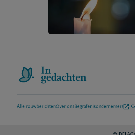
Alle rouwberichten
Over ons
Begrafenisondernemers
C
© DELA
Ge