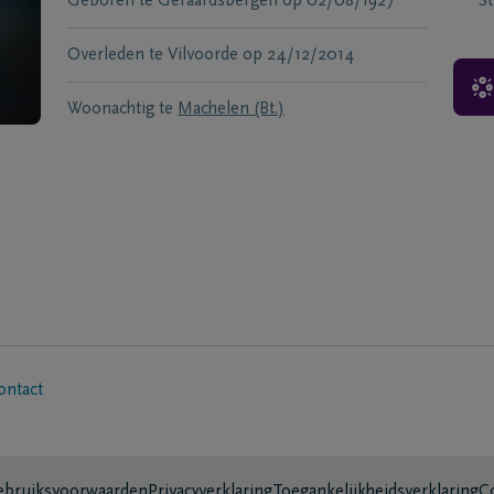
Geboren te
Geraardsbergen
op
02/08/1927
S
Overleden te
Vilvoorde
op
24/12/2014
Woonachtig te
Machelen (Bt.)
ontact
bruiksvoorwaarden
Privacyverklaring
Toegankelijkheidsverklaring
C