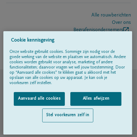
Alle rouwberichten
Over ons
Begrafenisondernemers
Contact
Cookie kennisgeving
Onze website gebruikt cookies. Sommige zijn nodig voor de
goede werking van de website en plaatsen we automatisch. Andere
Volg ons op
cookies worden gebruikt voor analyse, marketing of andere
functionaliteiten; daarvoor vragen we wél jouw toestemming. Door
op “Aanvaard alle cookies” te klikken gaat u akkoord met het
© DELA
opslaan van alle cookies op uw apparaat. Je kan ook je
voorkeuren zelf instellen.
Gebruiksvoorwaarden
Aanvaard alle cookies
Alles afwijzen
Privacyverklaring
Stel voorkeuren zelf in
Toegankelijkheidsverklaring
Cookiebeleid