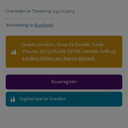
Overleden te
Tienen
op
24/12/2015
Woonachtig te
Bunsbeek
Jacques Jonckers, Sonja De Grande, Gerda
Theunis, JACQUELINE DEPRE, Daniëlla Poffé
en
2
andere
hebben een kaarsje gebrand.
Rouwregister
Digitaal kaarsje branden