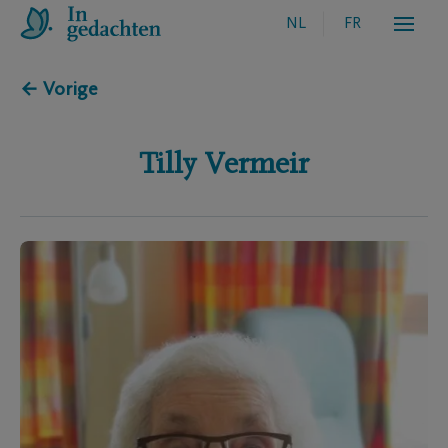
NL
FR
← Vorige
Tilly
Vermeir