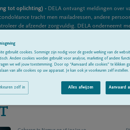
ng tot oplichting) -
DELA ontvangt meldingen over va
ondoléance tracht men mailadressen, andere persoon
controleer de afzender zorgvuldig. DELA onderneemt m
 nooit volledig uit te sluiten, dus blijf waakzaam.
nisgeving
te gebruikt cookies. Sommige zijn nodig voor de goede werking van de websit
sch. Andere cookies worden gebruikt voor analyse, marketing of andere functio
Alle rouwberichten
Over ons
B
ragen we wél jouw toestemming. Door op “Aanvaard alle cookies” te klikken g
laan van alle cookies op uw apparaat. Je kan ook je voorkeuren zelf instellen.
rkeuren zelf in
Alles afwijzen
Aanvaard a
T