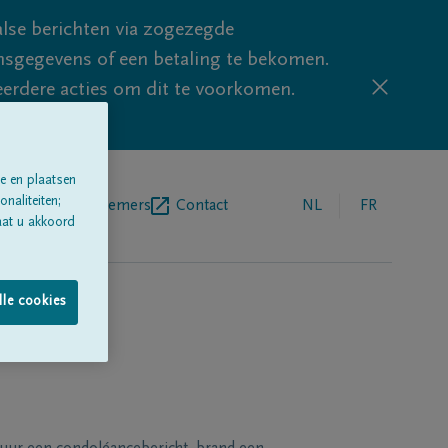
lse berichten via zogezegde
sgegevens of een betaling te bekomen.
eerdere acties om dit te voorkomen.
e en plaatsen
naliteiten;
egrafenisondernemers
Contact
NL
FR
aat u akkoord
lle cookies