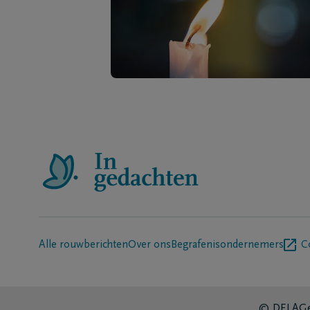
Alle rouwberichten
Over ons
Begrafenisondernemers
C
© DELA
Ge