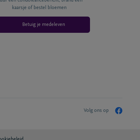
tuur een condoléancebericht, brand een
kaarsje of bestel bloemen
Betuig je medeleven
Volg ons op
ookiebeleid