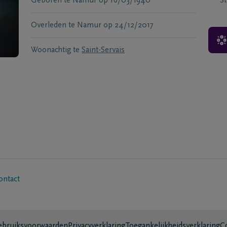
Geboren te
Namur
op
16/03/1940
S
Overleden te
Namur
op
24/12/2017
Woonachtig te
Saint-Servais
ontact
bruiksvoorwaarden
Privacyverklaring
Toegankelijkheidsverklaring
C