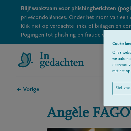
Blijf waakzaam voor phishingberichten (pogi
privécondoléances. Onder het mom van een c
Klik niet op verdachte links of bijlagen en 
Pogingen tot phishing en fraude vallen echter
Cookie ken
Onze websi
we automati
daarvoor v
met het ops
Stel voo
← Vorige
Angèle
FAGO