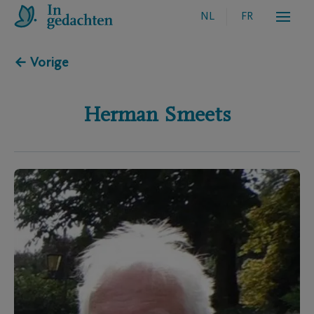
NL
FR
← Vorige
Herman
Smeets