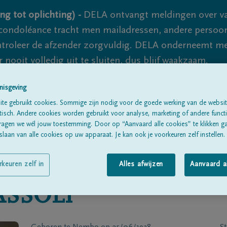
ng tot oplichting) -
DELA ontvangt meldingen over va
ondoléance tracht men mailadressen, andere persoon
controleer de afzender zorgvuldig. DELA onderneemt m
 nooit volledig uit te sluiten, dus blijf waakzaam.
nisgeving
te gebruikt cookies. Sommige zijn nodig voor de goede werking van de websit
Alle rouwberichten
Over ons
B
sch. Andere cookies worden gebruikt voor analyse, marketing of andere functio
ragen we wél jouw toestemming. Door op “Aanvaard alle cookies” te klikken g
laan van alle cookies op uw apparaat. Je kan ook je voorkeuren zelf instellen.
rkeuren zelf in
Alles afwijzen
Aanvaard a
SSOLI