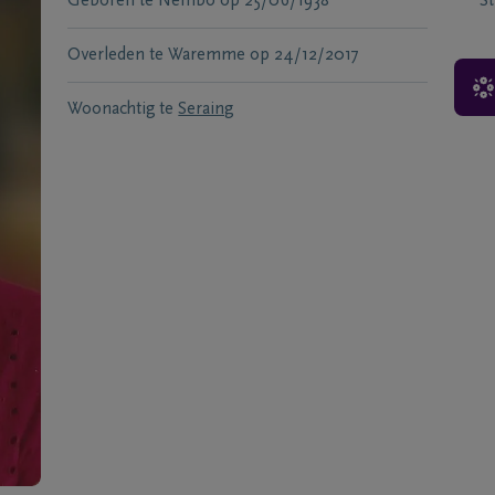
Geboren te
Nembo
op
25/06/1938
S
Overleden te
Waremme
op
24/12/2017
Woonachtig te
Seraing