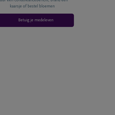
tuur een condoléancebericht, brand een
kaarsje of bestel bloemen
Betuig je medeleven