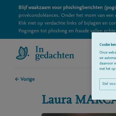
Blijf waakzaam voor phishingberichten (pogi
privécondoléances. Onder het mom van een c
Klik niet op verdachte links of bijlagen en 
Pogingen tot phishing en fraude vallen echter
Cookie ken
Onze websi
we automati
daarvoor v
met het ops
← Vorige
Stel voo
Laura
MARCA