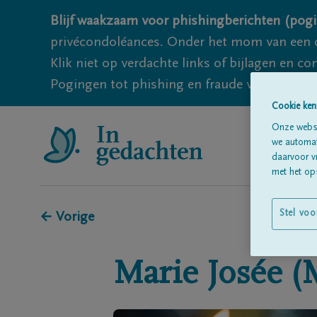
Blijf waakzaam voor phishingberichten (pogi
privécondoléances. Onder het mom van een c
Klik niet op verdachte links of bijlagen en 
Pogingen tot phishing en fraude vallen echter
Cookie ken
Onze websi
we automati
daarvoor v
met het ops
Stel voo
← Vorige
Marie Josée (