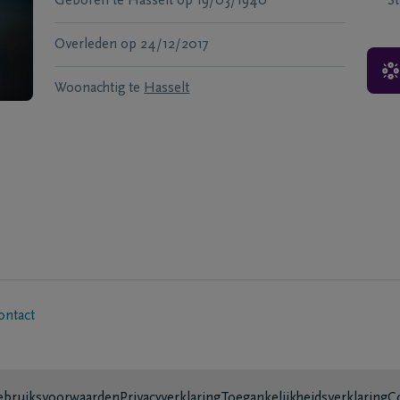
Geboren te
Hasselt
op
19/03/1940
S
Overleden
op
24/12/2017
Woonachtig te
Hasselt
ontact
bruiksvoorwaarden
Privacyverklaring
Toegankelijkheidsverklaring
C