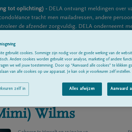
ng tot oplichting) -
DELA ontvangt meldingen over va
ondoléance tracht men mailadressen, andere persoon
controleer de afzender zorgvuldig. DELA onderneemt m
 nooit volledig uit te sluiten, dus blijf waakzaam.
nisgeving
te gebruikt cookies. Sommige zijn nodig voor de goede werking van de websit
sch. Andere cookies worden gebruikt voor analyse, marketing of andere functio
Alle rouwberichten
Over ons
B
ragen we wél jouw toestemming. Door op “Aanvaard alle cookies” te klikken g
laan van alle cookies op uw apparaat. Je kan ook je voorkeuren zelf instellen.
rkeuren zelf in
Alles afwijzen
Aanvaard a
Mimi)
Wilms