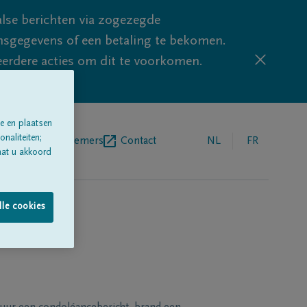
lse berichten via zogezegde
sgegevens of een betaling te bekomen.
eerdere acties om dit te voorkomen.
e en plaatsen
naliteiten;
egrafenisondernemers
Contact
NL
FR
aat u akkoord
lle cookies