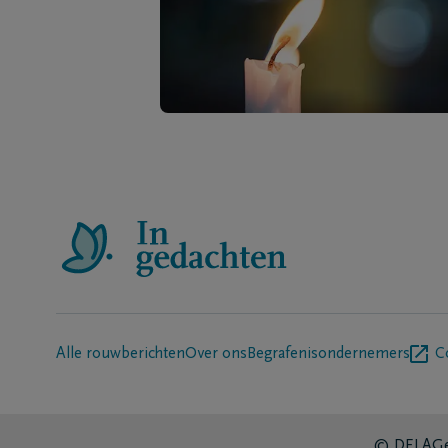
Alle rouwberichten
Over ons
Begrafenisondernemers
C
© DELA
Ge