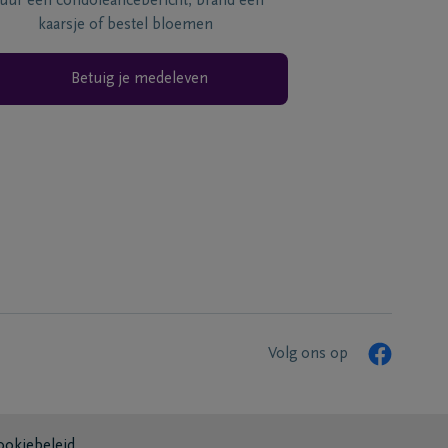
tuur een condoléancebericht, brand een
kaarsje of bestel bloemen
Betuig je medeleven
Volg ons op
ookiebeleid