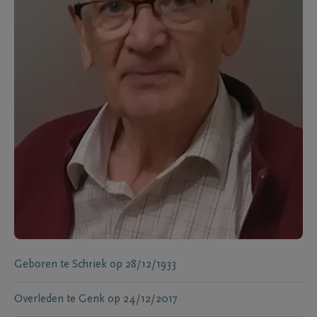
Geboren te
Schriek
op
28/12/1933
Overleden te
Genk
op
24/12/2017