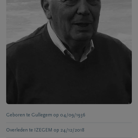
Geboren te
Gullegem
op
04/09/1936
Overleden te
IZEGEM
op
24/12/2018