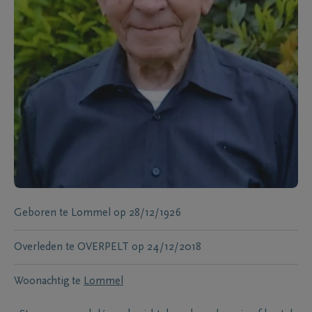
Geboren te
Lommel
op
28/12/1926
Overleden te
OVERPELT
op
24/12/2018
Woonachtig te
Lommel