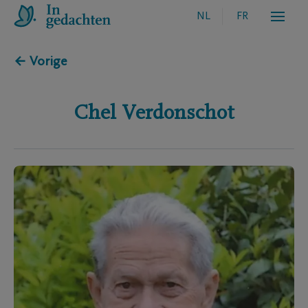
NL
FR
← Vorige
Chel
Verdonschot