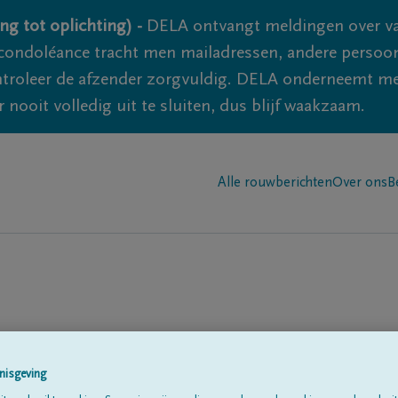
ng tot oplichting) -
DELA ontvangt meldingen over va
ondoléance tracht men mailadressen, andere persoon
controleer de afzender zorgvuldig. DELA onderneemt m
 nooit volledig uit te sluiten, dus blijf waakzaam.
Alle rouwberichten
Over ons
B
n
nisgeving