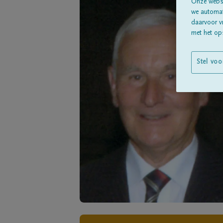
Onze websi
we automati
daarvoor v
met het ops
Stel voo