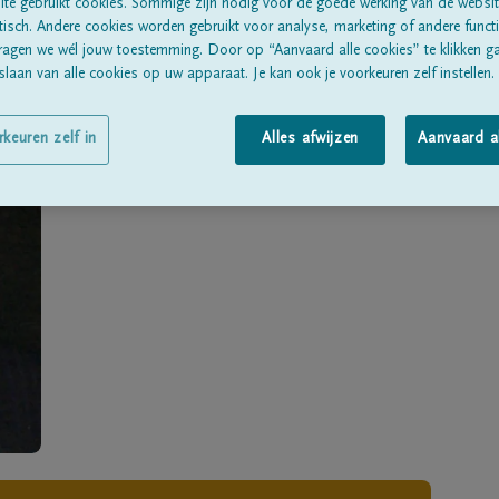
Geboren te
Lanaken
op
18/04/1934
te gebruikt cookies. Sommige zijn nodig voor de goede werking van de websit
sch. Andere cookies worden gebruikt voor analyse, marketing of andere functio
ragen we wél jouw toestemming. Door op “Aanvaard alle cookies” te klikken g
Overleden te
GENK
op
24/12/2018
laan van alle cookies op uw apparaat. Je kan ook je voorkeuren zelf instellen.
Woonachtig te
Lanaken
rkeuren zelf in
Alles afwijzen
Aanvaard a