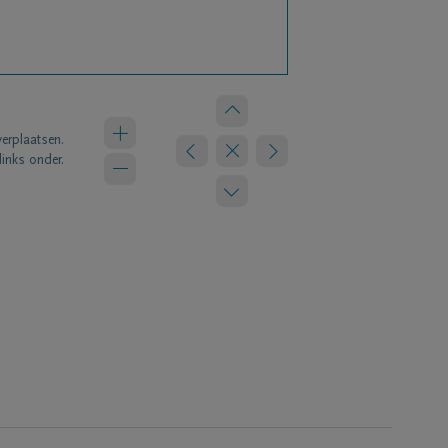
verplaatsen.
links onder.