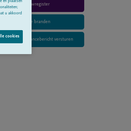
e en plaatsen
Rouwregister
naliteiten;
aat u akkoord
Digitaal kaarsje branden
lle cookies
Privé condoléancebericht versturen