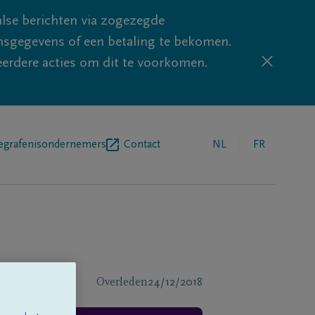
lse berichten via zogezegde
sgegevens of een betaling te bekomen.
eerdere acties om dit te voorkomen.
egrafenisondernemers
Contact
NL
FR
Overleden
24/12/2018