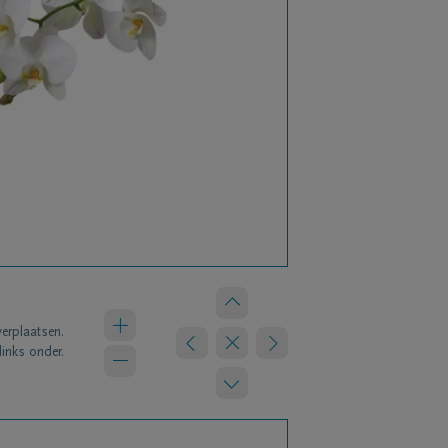
verplaatsen.
links onder.