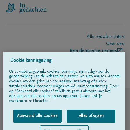
Alle rouwberichten
Over ons
Begrafenisondernemers
Contact
Cookie kennisgeving
Onze website gebruikt cookies. Sommige zijn nodig voor de
goede werking van de website en plaatsen we automatisch. Andere
Volg ons op
cookies worden gebruikt voor analyse, marketing of andere
functionaliteiten; daarvoor vragen we wél jouw toestemming. Door
op “Aanvaard alle cookies” te klikken gaat u akkoord met het
© DELA
opslaan van alle cookies op uw apparaat. Je kan ook je
voorkeuren zelf instellen.
Gebruiksvoorwaarden
Aanvaard alle cookies
Alles afwijzen
Privacyverklaring