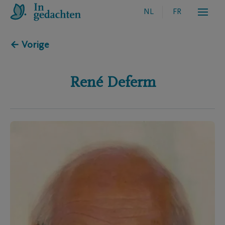
NL
FR
← Vorige
René
Deferm