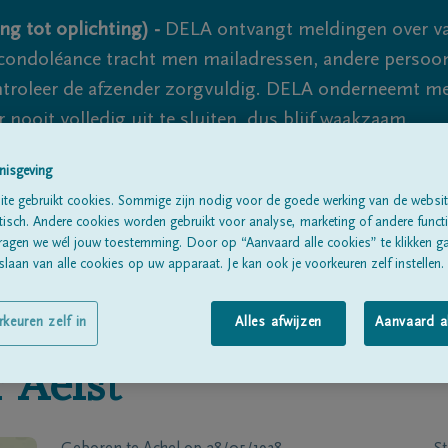
ng tot oplichting) -
DELA ontvangt meldingen over va
ondoléance tracht men mailadressen, andere persoon
controleer de afzender zorgvuldig. DELA onderneemt m
 nooit volledig uit te sluiten, dus blijf waakzaam.
nisgeving
te gebruikt cookies. Sommige zijn nodig voor de goede werking van de websit
Alle rouwberichten
Over ons
B
sch. Andere cookies worden gebruikt voor analyse, marketing of andere functio
ragen we wél jouw toestemming. Door op “Aanvaard alle cookies” te klikken g
laan van alle cookies op uw apparaat. Je kan ook je voorkeuren zelf instellen.
rkeuren zelf in
Alles afwijzen
Aanvaard a
 Aelst