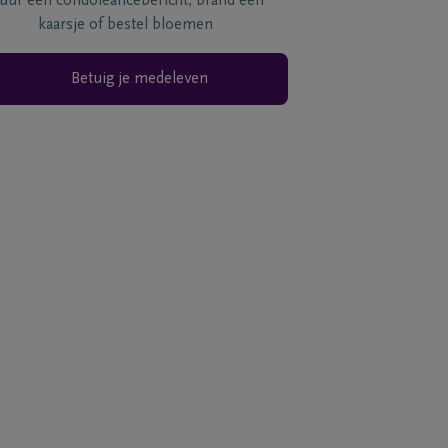
tuur een condoléancebericht, brand een
kaarsje of bestel bloemen
Betuig je medeleven