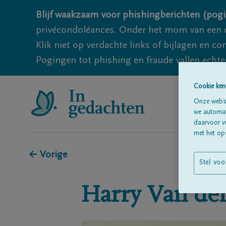
Blijf waakzaam voor phishingberichten (pogi
privécondoléances. Onder het mom van een c
Klik niet op verdachte links of bijlagen en 
Pogingen tot phishing en fraude vallen echter
Cookie ken
Onze websi
we automati
daarvoor v
met het ops
← Vorige
Stel voo
Harry
Van der