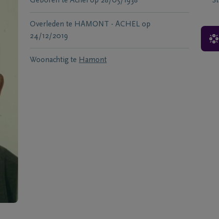
Geboren te
Achel
op
28/05/1938
S
Overleden te
HAMONT - ACHEL
op
24/12/2019
Woonachtig te
Hamont