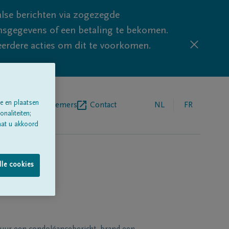
lse berichten via zogezegde
sgegevens of een betaling te bekomen.
eerdere acties om dit te voorkomen.
e en plaatsen
egrafenisondernemers
Contact
NL
FR
naliteiten;
aat u akkoord
lle cookies