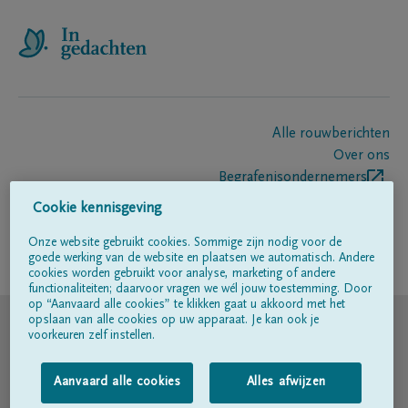
Alle rouwberichten
Over ons
Begrafenisondernemers
Contact
Cookie kennisgeving
Onze website gebruikt cookies. Sommige zijn nodig voor de
goede werking van de website en plaatsen we automatisch. Andere
Volg ons op
cookies worden gebruikt voor analyse, marketing of andere
functionaliteiten; daarvoor vragen we wél jouw toestemming. Door
op “Aanvaard alle cookies” te klikken gaat u akkoord met het
© DELA
opslaan van alle cookies op uw apparaat. Je kan ook je
voorkeuren zelf instellen.
Gebruiksvoorwaarden
Aanvaard alle cookies
Alles afwijzen
Privacyverklaring