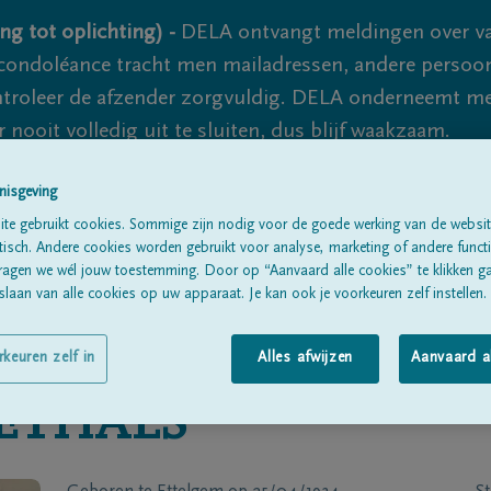
ng tot oplichting) -
DELA ontvangt meldingen over va
ondoléance tracht men mailadressen, andere persoon
controleer de afzender zorgvuldig. DELA onderneemt m
 nooit volledig uit te sluiten, dus blijf waakzaam.
nisgeving
Alle rouwberichten
Over ons
B
te gebruikt cookies. Sommige zijn nodig voor de goede werking van de websit
sch. Andere cookies worden gebruikt voor analyse, marketing of andere functio
ragen we wél jouw toestemming. Door op “Aanvaard alle cookies” te klikken g
laan van alle cookies op uw apparaat. Je kan ook je voorkeuren zelf instellen.
rkeuren zelf in
Alles afwijzen
Aanvaard a
ETHALS