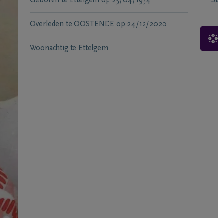
Geboren te
Ettelgem
op
25/04/1934
S
Overleden te
OOSTENDE
op
24/12/2020
Woonachtig te
Ettelgem