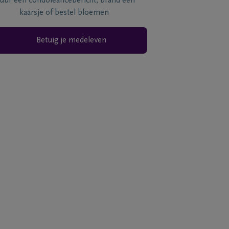
tuur een condoléancebericht, brand een
kaarsje of bestel bloemen
Betuig je medeleven