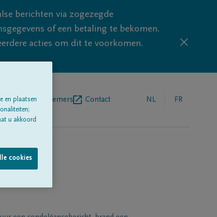
lse berichten via zogezegde
sgegevens of een betaling te bekomen.
eerdere acties om dit te voorkomen.
egrafenisondernemers
Contact
NL
FR
e en plaatsen
naliteiten;
aat u akkoord
lle cookies