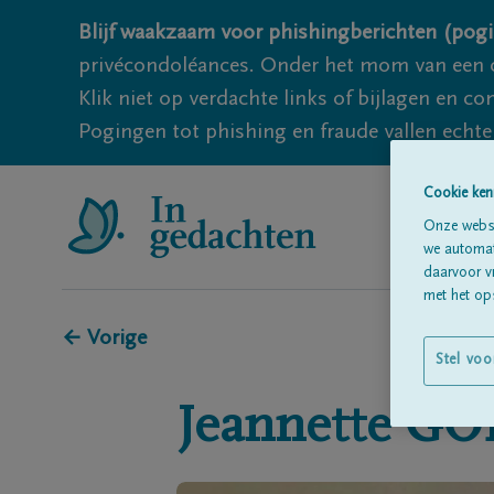
Blijf waakzaam voor phishingberichten (pogi
privécondoléances. Onder het mom van een c
Klik niet op verdachte links of bijlagen en 
Pogingen tot phishing en fraude vallen echter
Cookie ken
Onze websi
we automati
daarvoor v
met het ops
← Vorige
Stel voo
Jeannette
GO