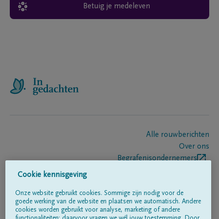
Betuig je medeleven
Alle rouwberichten
Over ons
Begrafenisondernemers
Contact
Cookie kennisgeving
Onze website gebruikt cookies. Sommige zijn nodig voor de
goede werking van de website en plaatsen we automatisch. Andere
Volg ons op
cookies worden gebruikt voor analyse, marketing of andere
functionaliteiten; daarvoor vragen we wél jouw toestemming. Door