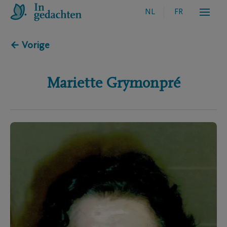
NL
FR
← Vorige
Mariette
Grymonpré