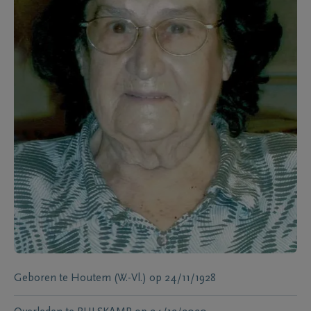
Geboren te
Houtem (W.-Vl.)
op
24/11/1928