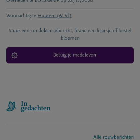
Overleden te
BULSKAMP
op
24/12/2020
Woonachtig te
Houtem (W.-Vl.)
Stuur een condoléancebericht, brand een kaarsje of bestel
bloemen
Betuig je medeleven
Alle rouwberichten