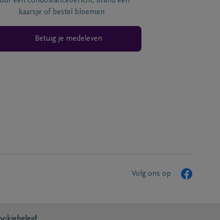
tuur een condoléancebericht, brand een
kaarsje of bestel bloemen
Betuig je medeleven
Volg ons op
ookiebeleid