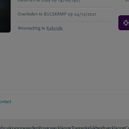
Geboren te
Lissy
op
14/08/1927
S
Overleden te
BULSKAMP
op
24/12/2021
Woonachtig te
Koksijde
ontact
bruiksvoorwaarden
Privacyverklaring
Toegankelijkheidsverklaring
C