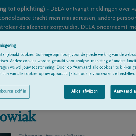
ng tot oplichting) -
DELA ontvangt meldingen over va
ondoléance tracht men mailadressen, andere persoon
controleer de afzender zorgvuldig. DELA onderneemt m
 nooit volledig uit te sluiten, dus blijf waakzaam.
nisgeving
te gebruikt cookies. Sommige zijn nodig voor de goede werking van de websit
sch. Andere cookies worden gebruikt voor analyse, marketing of andere functio
Alle rouwberichten
Over ons
B
ragen we wél jouw toestemming. Door op “Aanvaard alle cookies” te klikken g
laan van alle cookies op uw apparaat. Je kan ook je voorkeuren zelf instellen.
rkeuren zelf in
Alles afwijzen
Aanvaard a
owiak