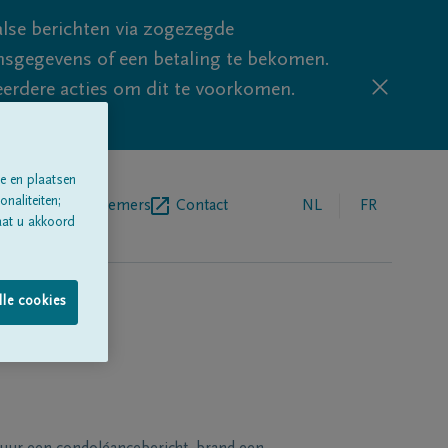
lse berichten via zogezegde
sgegevens of een betaling te bekomen.
eerdere acties om dit te voorkomen.
e en plaatsen
naliteiten;
egrafenisondernemers
Contact
NL
FR
aat u akkoord
lle cookies