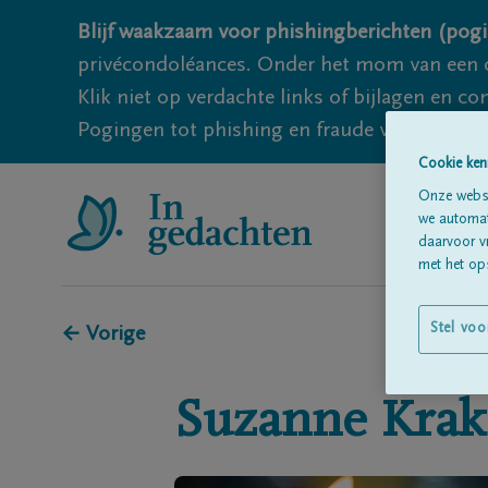
Blijf waakzaam voor phishingberichten (pogi
privécondoléances. Onder het mom van een c
Klik niet op verdachte links of bijlagen en 
Pogingen tot phishing en fraude vallen echter
Cookie ken
Onze websi
we automati
daarvoor v
met het ops
Stel voo
← Vorige
Suzanne
Krak