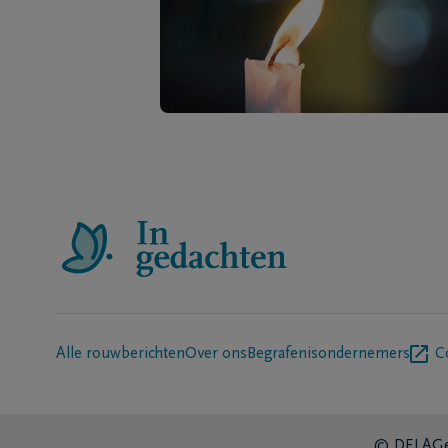
Alle rouwberichten
Over ons
Begrafenisondernemers
C
© DELA
Ge