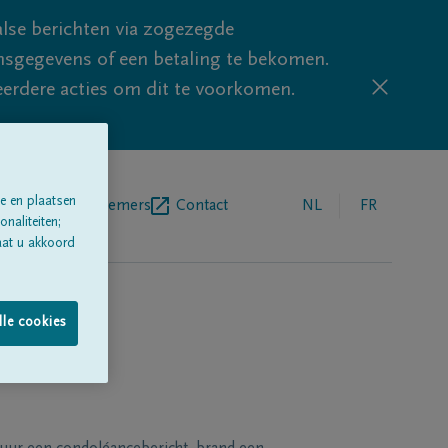
lse berichten via zogezegde
sgegevens of een betaling te bekomen.
eerdere acties om dit te voorkomen.
e en plaatsen
egrafenisondernemers
Contact
NL
FR
naliteiten;
aat u akkoord
lle cookies