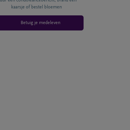
tuur een condoléancebericht, brand een
kaarsje of bestel bloemen
Betuig je medeleven