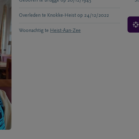
Geboren te
Brugge
op
20/12/1945
S
Overleden te
Knokke-Heist
op
24/12/2022
Woonachtig te
Heist-Aan-Zee