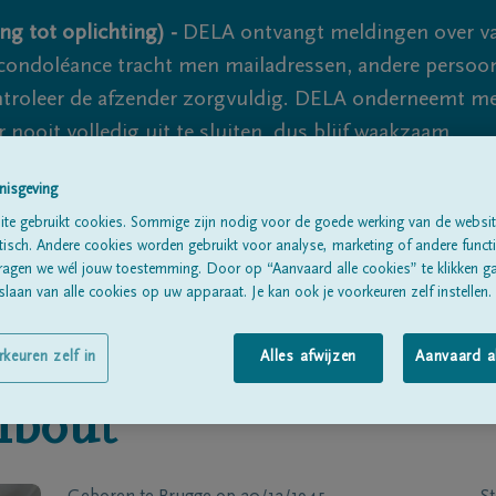
ng tot oplichting) -
DELA ontvangt meldingen over va
ondoléance tracht men mailadressen, andere persoon
controleer de afzender zorgvuldig. DELA onderneemt m
 nooit volledig uit te sluiten, dus blijf waakzaam.
nisgeving
te gebruikt cookies. Sommige zijn nodig voor de goede werking van de websit
Alle rouwberichten
Over ons
B
sch. Andere cookies worden gebruikt voor analyse, marketing of andere functio
ragen we wél jouw toestemming. Door op “Aanvaard alle cookies” te klikken g
laan van alle cookies op uw apparaat. Je kan ook je voorkeuren zelf instellen.
rkeuren zelf in
Alles afwijzen
Aanvaard a
bout