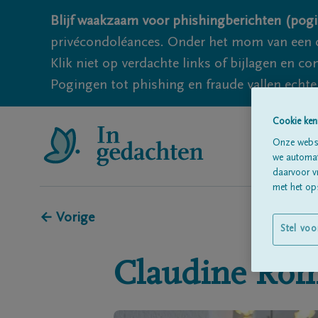
Blijf waakzaam voor phishingberichten (pogi
privécondoléances. Onder het mom van een c
Klik niet op verdachte links of bijlagen en 
Pogingen tot phishing en fraude vallen echter
Cookie ken
Onze websi
we automati
daarvoor v
met het ops
← Vorige
Stel voo
Claudine
Rom