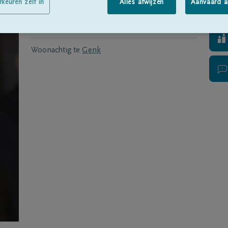
Geboren te
zolder
op
25/11/1938
rkeuren zelf in
Alles afwijzen
Aanvaard a
Overleden
op
24/12/2022
Woonachtig te
Genk