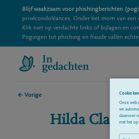
Blijf waakzaam voor phishingberichten (pogi
privécondoléances. Onder het mom van een c
Klik niet op verdachte links of bijlagen en 
Pogingen tot phishing en fraude vallen echter
Cookie ken
← Vorige
Onze websi
we automati
Hilda
Claes
daarvoor v
met het ops