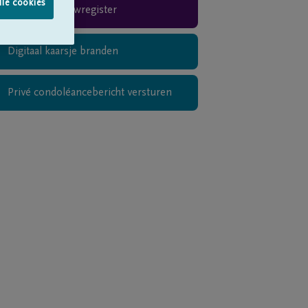
lle cookies
Rouwregister
Digitaal kaarsje branden
Privé condoléancebericht versturen