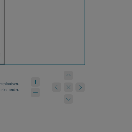
verplaatsen.
links onder.