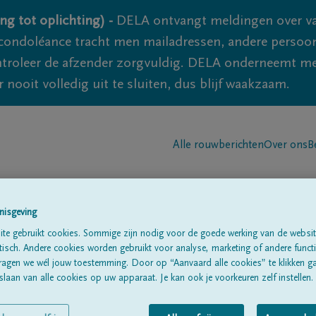
ng tot oplichting) -
DELA ontvangt meldingen over va
ondoléance tracht men mailadressen, andere persoon
controleer de afzender zorgvuldig. DELA onderneemt m
 nooit volledig uit te sluiten, dus blijf waakzaam.
Alle rouwberichten
Over ons
B
nisgeving
te gebruikt cookies. Sommige zijn nodig voor de goede werking van de websit
sch. Andere cookies worden gebruikt voor analyse, marketing of andere functio
ragen we wél jouw toestemming. Door op “Aanvaard alle cookies” te klikken g
laan van alle cookies op uw apparaat. Je kan ook je voorkeuren zelf instellen.