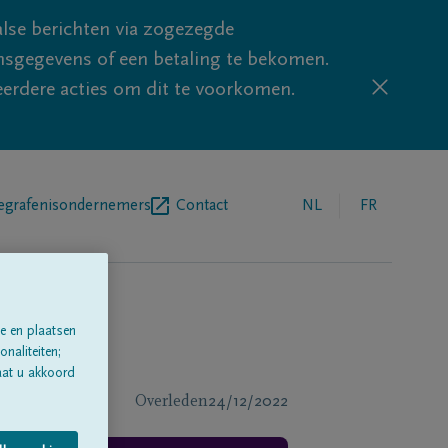
lse berichten via zogezegde
sgegevens of een betaling te bekomen.
eerdere acties om dit te voorkomen.
egrafenisondernemers
Contact
NL
FR
e en plaatsen
naliteiten;
aat u akkoord
Overleden
24/12/2022