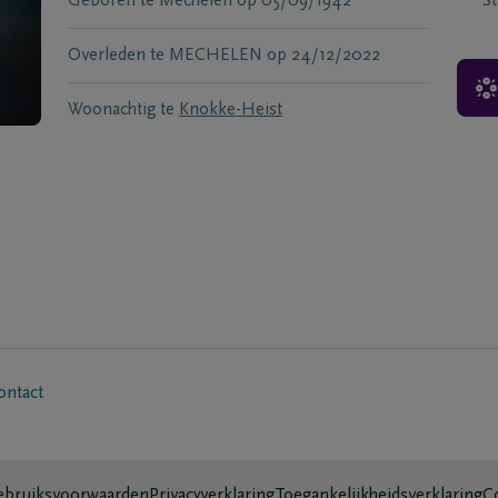
Geboren te
Mechelen
op
05/09/1942
S
Overleden te
MECHELEN
op
24/12/2022
Woonachtig te
Knokke-Heist
ontact
bruiksvoorwaarden
Privacyverklaring
Toegankelijkheidsverklaring
C