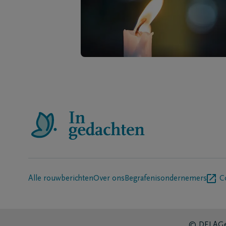
Alle rouwberichten
Over ons
Begrafenisondernemers
C
© DELA
Ge