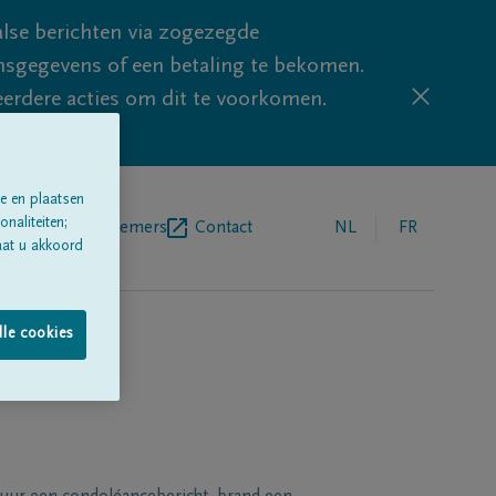
lse berichten via zogezegde
sgegevens of een betaling te bekomen.
eerdere acties om dit te voorkomen.
e en plaatsen
naliteiten;
egrafenisondernemers
Contact
NL
FR
aat u akkoord
lle cookies