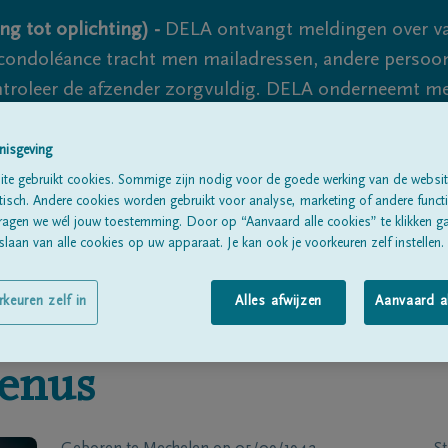
ng tot oplichting) -
DELA ontvangt meldingen over va
ondoléance tracht men mailadressen, andere persoon
controleer de afzender zorgvuldig. DELA onderneemt m
 nooit volledig uit te sluiten, dus blijf waakzaam.
nisgeving
te gebruikt cookies. Sommige zijn nodig voor de goede werking van de websit
sch. Andere cookies worden gebruikt voor analyse, marketing of andere functio
Alle rouwberichten
Over ons
B
ragen we wél jouw toestemming. Door op “Aanvaard alle cookies” te klikken g
laan van alle cookies op uw apparaat. Je kan ook je voorkeuren zelf instellen.
rkeuren zelf in
Alles afwijzen
Aanvaard a
enus