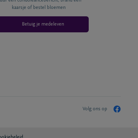
tuur een condoléancebericht, brand een
kaarsje of bestel bloemen
Betuig je medeleven
Volg ons op
ookiebeleid