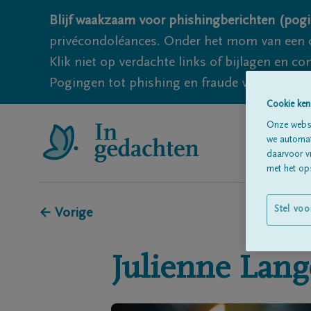
Blijf waakzaam voor phishingberichten (pogi
privécondoléances. Onder het mom van een c
Klik niet op verdachte links of bijlagen en 
Pogingen tot phishing en fraude vallen echter
Cookie ken
Onze websi
we automati
daarvoor v
met het ops
Stel voo
← Vorige
Julienne
Lang