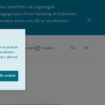
lse berichten via zogezegde
sgegevens of een betaling te bekomen.
eerdere acties om dit te voorkomen.
e en plaatsen
egrafenisondernemers
Contact
NL
FR
naliteiten;
aat u akkoord
lle cookies