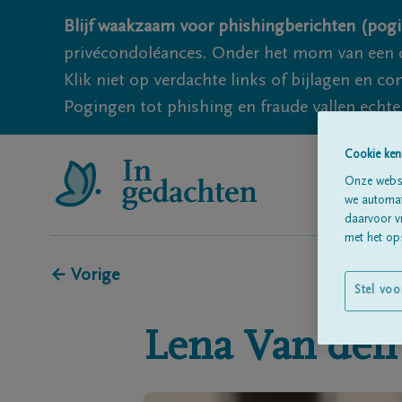
Blijf waakzaam voor phishingberichten (pogi
privécondoléances. Onder het mom van een c
Klik niet op verdachte links of bijlagen en 
Pogingen tot phishing en fraude vallen echter
Cookie ken
Onze websi
we automati
daarvoor v
met het ops
← Vorige
Stel voo
Lena
Van den