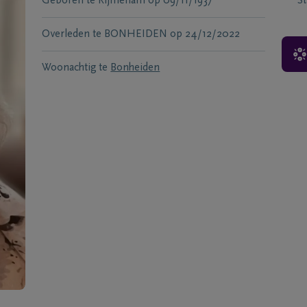
Geboren te
Rijmenam
op
09/11/1937
S
Overleden te
BONHEIDEN
op
24/12/2022
Woonachtig te
Bonheiden