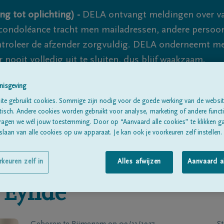
ng tot oplichting) -
DELA ontvangt meldingen over va
ondoléance tracht men mailadressen, andere persoon
controleer de afzender zorgvuldig. DELA onderneemt m
 nooit volledig uit te sluiten, dus blijf waakzaam.
nisgeving
te gebruikt cookies. Sommige zijn nodig voor de goede werking van de websit
Alle rouwberichten
Over ons
B
sch. Andere cookies worden gebruikt voor analyse, marketing of andere functio
ragen we wél jouw toestemming. Door op “Aanvaard alle cookies” te klikken g
laan van alle cookies op uw apparaat. Je kan ook je voorkeuren zelf instellen.
rkeuren zelf in
Alles afwijzen
Aanvaard a
 Eynde