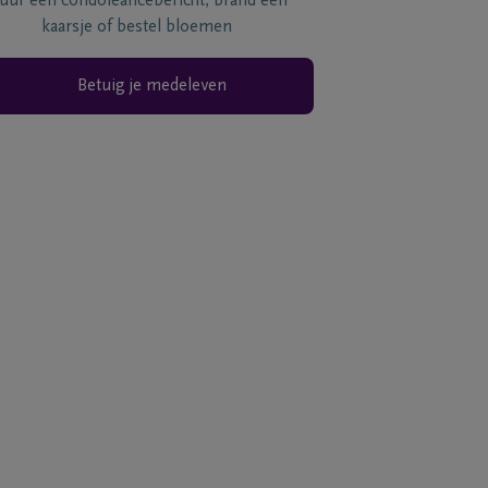
tuur een condoléancebericht, brand een
kaarsje of bestel bloemen
Betuig je medeleven