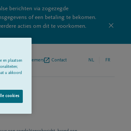
lse berichten via zogezegde
sgegevens of een betaling te bekomen.
eerdere acties om dit te voorkomen.
egrafenisondernemers
Contact
NL
FR
e en plaatsen
naliteiten;
aat u akkoord
lle cookies