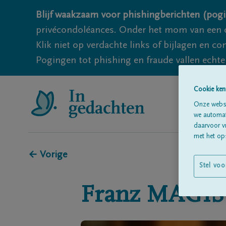
Blijf waakzaam voor phishingberichten (pogi
privécondoléances. Onder het mom van een c
Klik niet op verdachte links of bijlagen en 
Pogingen tot phishing en fraude vallen echter
Cookie ken
Onze websi
we automati
daarvoor v
met het ops
← Vorige
Stel voo
Franz
MAGIS