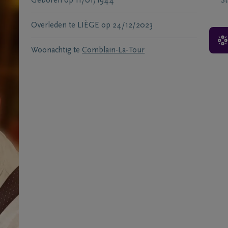
Geboren
op
11/01/1944
S
Overleden te
LIÈGE
op
24/12/2023
Woonachtig te
Comblain-La-Tour