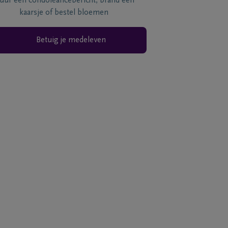
tuur een condoléancebericht, brand een
kaarsje of bestel bloemen
Betuig je medeleven