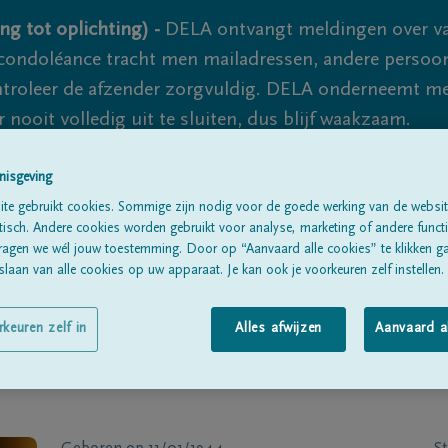
ng tot oplichting) -
DELA ontvangt meldingen over va
ondoléance tracht men mailadressen, andere persoon
controleer de afzender zorgvuldig. DELA onderneemt m
 nooit volledig uit te sluiten, dus blijf waakzaam.
nisgeving
Alle rouwberichten
Over ons
B
te gebruikt cookies. Sommige zijn nodig voor de goede werking van de websit
sch. Andere cookies worden gebruikt voor analyse, marketing of andere functio
ragen we wél jouw toestemming. Door op “Aanvaard alle cookies” te klikken g
laan van alle cookies op uw apparaat. Je kan ook je voorkeuren zelf instellen.
rkeuren zelf in
Alles afwijzen
Aanvaard a