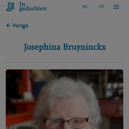
NL
FR
← Vorige
Josephina
Bruyninckx