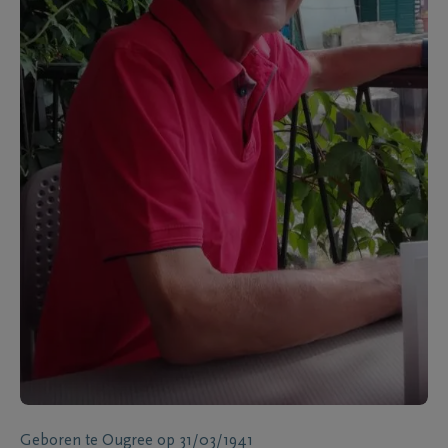
Geboren te
Ougree
op
31/03/1941