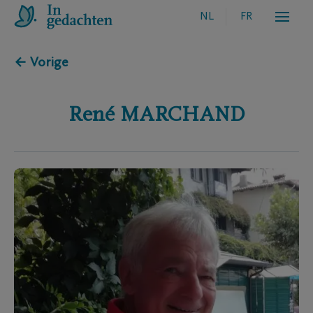
NL
FR
← Vorige
René
MARCHAND