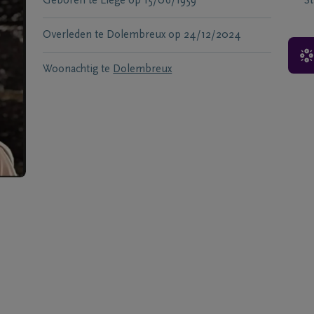
Geboren te
Liège
op
15/06/1959
S
Overleden te
Dolembreux
op
24/12/2024
Woonachtig te
Dolembreux