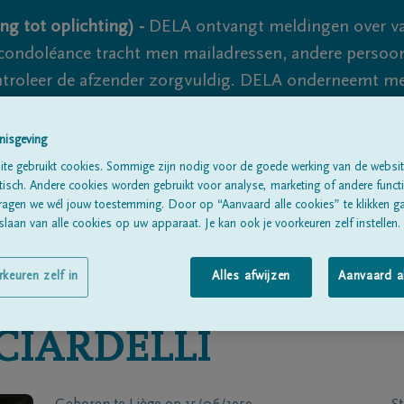
ng tot oplichting) -
DELA ontvangt meldingen over va
ondoléance tracht men mailadressen, andere persoon
controleer de afzender zorgvuldig. DELA onderneemt m
 nooit volledig uit te sluiten, dus blijf waakzaam.
nisgeving
te gebruikt cookies. Sommige zijn nodig voor de goede werking van de websit
Alle rouwberichten
Over ons
B
sch. Andere cookies worden gebruikt voor analyse, marketing of andere functio
ragen we wél jouw toestemming. Door op “Aanvaard alle cookies” te klikken g
laan van alle cookies op uw apparaat. Je kan ook je voorkeuren zelf instellen.
rkeuren zelf in
Alles afwijzen
Aanvaard a
CIARDELLI