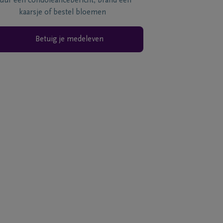
tuur een condoléancebericht, brand een
kaarsje of bestel bloemen
Betuig je medeleven