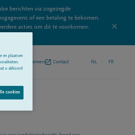
lse berichten via zogezegde
sgegevens of een betaling te bekomen.
eerdere acties om dit te voorkomen.
e en plaatsen
egrafenisondernemers
Contact
NL
FR
naliteiten;
aat u akkoord
lle cookies