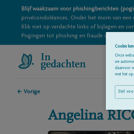
Blijf waakzaam voor phishingberichten (pogi
privécondoléances. Onder het mom van een c
Klik niet op verdachte links of bijlagen en 
Pogingen tot phishing en fraude vallen echter
Cookie ken
Onze websi
we automati
daarvoor v
met het ops
← Vorige
Stel voo
Angelina
RIC