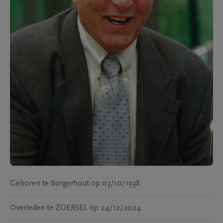
Geboren te
Borgerhout
op
03/10/1938
Overleden te
ZOERSEL
op
24/12/2024