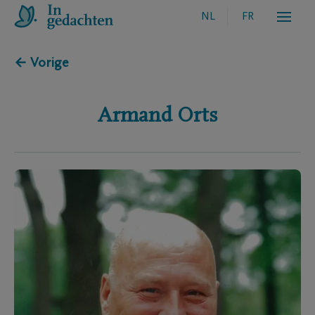
NL
FR
← Vorige
Armand
Orts