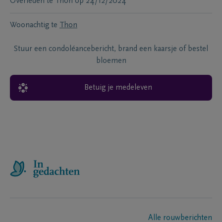
Overleden te
Thon
op
24/12/2024
Woonachtig te
Thon
Stuur een condoléancebericht, brand een kaarsje of bestel
bloemen
Betuig je medeleven
Alle rouwberichten