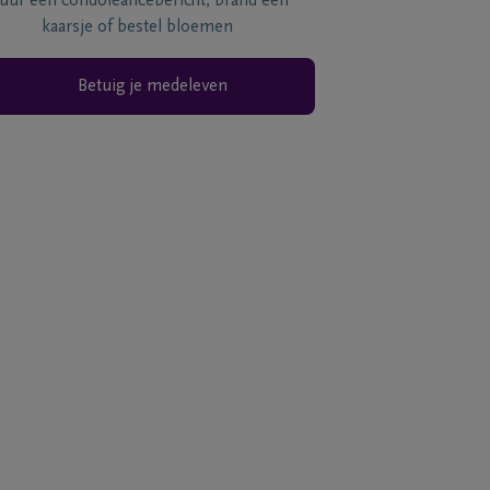
tuur een condoléancebericht, brand een
kaarsje of bestel bloemen
Betuig je medeleven