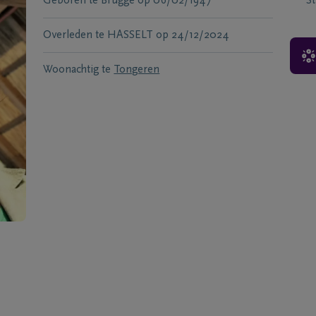
Geboren te
Brugge
op
06/02/1947
S
Overleden te
HASSELT
op
24/12/2024
Woonachtig te
Tongeren