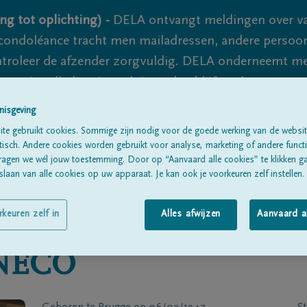
ng tot oplichting) -
DELA ontvangt meldingen over va
ondoléance tracht men mailadressen, andere persoon
controleer de afzender zorgvuldig. DELA onderneemt m
 nooit volledig uit te sluiten, dus blijf waakzaam.
nisgeving
te gebruikt cookies. Sommige zijn nodig voor de goede werking van de websit
Alle rouwberichten
Over ons
B
sch. Andere cookies worden gebruikt voor analyse, marketing of andere functio
ragen we wél jouw toestemming. Door op “Aanvaard alle cookies” te klikken g
laan van alle cookies op uw apparaat. Je kan ook je voorkeuren zelf instellen.
rkeuren zelf in
Alles afwijzen
Aanvaard a
NECO