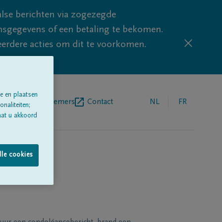
lse berichten via zogezegde
sgegevens of een betaling te bekomen.
eerdere acties om dit te voorkomen.
e en plaatsen
egrafenisondernemers
Contact
NL
FR
naliteiten;
aat u akkoord
lle cookies