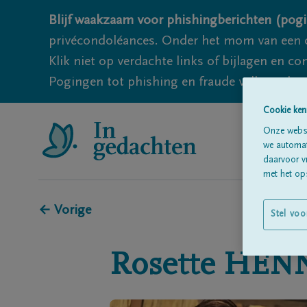
Blijf waakzaam voor phishingberichten (pogi
privécondoléances. Onder het mom van een c
Klik niet op verdachte links of bijlagen en 
Pogingen tot phishing en fraude vallen echter
Cookie ken
Onze websi
we automati
daarvoor v
met het ops
← Vorige
Stel voo
Rosette
HEN