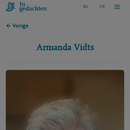
NL
FR
← Vorige
Armanda
Vidts