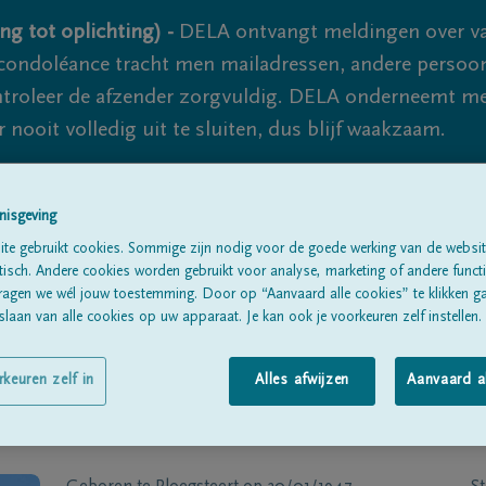
ng tot oplichting) -
DELA ontvangt meldingen over va
ondoléance tracht men mailadressen, andere persoon
controleer de afzender zorgvuldig. DELA onderneemt m
 nooit volledig uit te sluiten, dus blijf waakzaam.
nisgeving
Alle rouwberichten
Over ons
B
te gebruikt cookies. Sommige zijn nodig voor de goede werking van de websit
sch. Andere cookies worden gebruikt voor analyse, marketing of andere functio
ragen we wél jouw toestemming. Door op “Aanvaard alle cookies” te klikken g
laan van alle cookies op uw apparaat. Je kan ook je voorkeuren zelf instellen.
rkeuren zelf in
Alles afwijzen
Aanvaard a