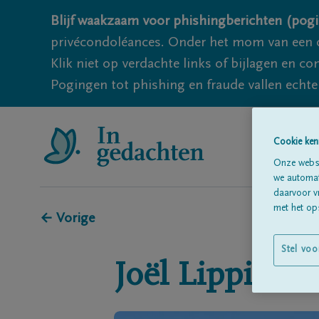
Blijf waakzaam voor phishingberichten (pogi
privécondoléances. Onder het mom van een c
Klik niet op verdachte links of bijlagen en 
Pogingen tot phishing en fraude vallen echter
Cookie ken
Onze websi
we automati
daarvoor v
met het ops
← Vorige
Stel voo
Joël
Lippinois