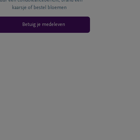
tuur een condoléancebericht, brand een
kaarsje of bestel bloemen
Betuig je medeleven