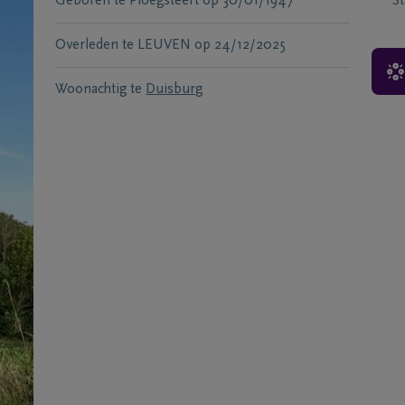
Geboren te
Ploegsteert
op
30/01/1947
S
Overleden te
LEUVEN
op
24/12/2025
Woonachtig te
Duisburg