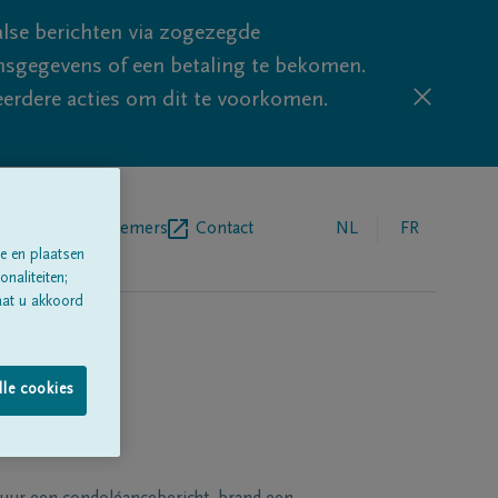
lse berichten via zogezegde
sgegevens of een betaling te bekomen.
eerdere acties om dit te voorkomen.
egrafenisondernemers
Contact
NL
FR
e en plaatsen
naliteiten;
aat u akkoord
lle cookies