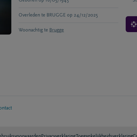
Geboren
op
16/05/1945
S
Overleden te
BRUGGE
op
24/12/2025
Woonachtig te
Brugge
ontact
bruiksvoorwaarden
Privacyverklaring
Toegankelijkheidsverklaring
C