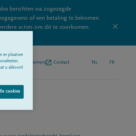
lse berichten via zogezegde
sgegevens of een betaling te bekomen.
eerdere acties om dit te voorkomen.
e en plaatsen
naliteiten;
egrafenisondernemers
Contact
NL
FR
aat u akkoord
lle cookies