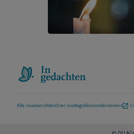
Alle rouwberichten
Over ons
Begrafenisondernemers
C
© DELA
Ge