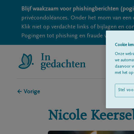
Blijf waakzaam voor phishingberichten (pogi
privécondoléances. Onder het mom van een c
Klik niet op verdachte links of bijlagen en 
Pogingen tot phishing en fraude vallen echter
Cookie ken
Onze websi
we automati
daarvoor v
met het ops
Stel voo
← Vorige
Nicole
Keerse