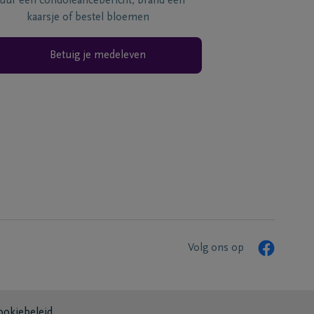
tuur een condoléancebericht, brand een
kaarsje of bestel bloemen
Betuig je medeleven
Volg ons op
ookiebeleid