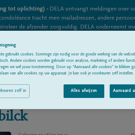
ng tot oplichting) -
DELA ontvangt meldingen over va
ondoléance tracht men mailadressen, andere persoon
controleer de afzender zorgvuldig. DELA onderneemt m
 nooit volledig uit te sluiten, dus blijf waakzaam.
nisgeving
te gebruikt cookies. Sommige zijn nodig voor de goede werking van de websit
sch. Andere cookies worden gebruikt voor analyse, marketing of andere functio
Alle rouwberichten
Over ons
B
ragen we wél jouw toestemming. Door op “Aanvaard alle cookies” te klikken g
laan van alle cookies op uw apparaat. Je kan ook je voorkeuren zelf instellen.
rkeuren zelf in
Alles afwijzen
Aanvaard a
bilck