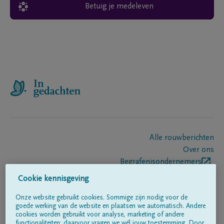
Betuig je medeleven
Alle rouwberichten
Over ons
Begrafenisondernemers
Contact
Cookie kennisgeving
Onze website gebruikt cookies. Sommige zijn nodig voor de
goede werking van de website en plaatsen we automatisch. Andere
Volg ons op
cookies worden gebruikt voor analyse, marketing of andere
functionaliteiten; daarvoor vragen we wél jouw toestemming. Door