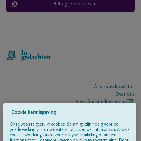
Betuig je medeleven
Alle rouwberichten
Over ons
Begrafenisondernemers
Contact
Cookie kennisgeving
Onze website gebruikt cookies. Sommige zijn nodig voor de
goede werking van de website en plaatsen we automatisch. Andere
Volg ons op
cookies worden gebruikt voor analyse, marketing of andere
functionaliteiten; daarvoor vragen we wél jouw toestemming. Door