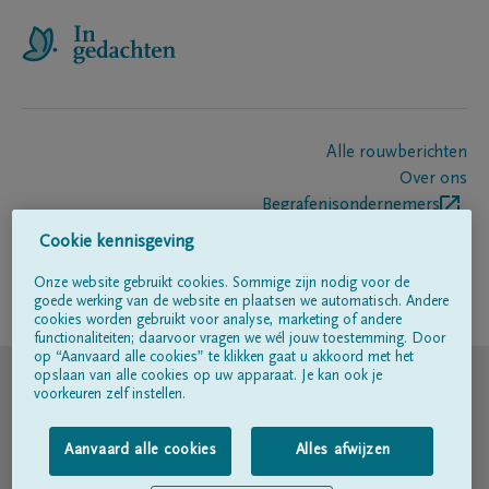
Alle rouwberichten
Over ons
Begrafenisondernemers
Contact
Cookie kennisgeving
Onze website gebruikt cookies. Sommige zijn nodig voor de
goede werking van de website en plaatsen we automatisch. Andere
Volg ons op
cookies worden gebruikt voor analyse, marketing of andere
functionaliteiten; daarvoor vragen we wél jouw toestemming. Door
op “Aanvaard alle cookies” te klikken gaat u akkoord met het
© DELA
opslaan van alle cookies op uw apparaat. Je kan ook je
voorkeuren zelf instellen.
Gebruiksvoorwaarden
Aanvaard alle cookies
Alles afwijzen
Privacyverklaring