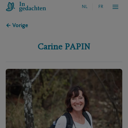
NL
FR
← Vorige
Carine
PAPIN