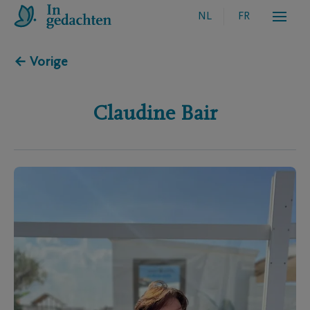
NL
FR
← Vorige
Claudine
Bair