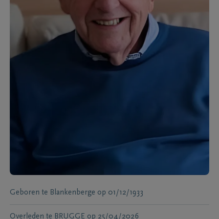
Geboren te
Blankenberge
op
01/12/1933
Overleden te
BRUGGE
op
25/04/2026