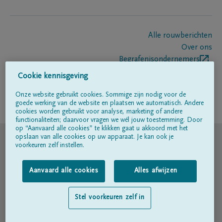
Alle rouwberichten
Over ons
Begrafenisondernemers
Contact
Cookie kennisgeving
Onze website gebruikt cookies. Sommige zijn nodig voor de
goede werking van de website en plaatsen we automatisch. Andere
Volg ons op
cookies worden gebruikt voor analyse, marketing of andere
functionaliteiten; daarvoor vragen we wél jouw toestemming. Door
op “Aanvaard alle cookies” te klikken gaat u akkoord met het
© DELA
opslaan van alle cookies op uw apparaat. Je kan ook je
voorkeuren zelf instellen.
Gebruiksvoorwaarden
Aanvaard alle cookies
Alles afwijzen
Privacyverklaring
Stel voorkeuren zelf in
Toegankelijkheidsverklaring
Cookiebeleid