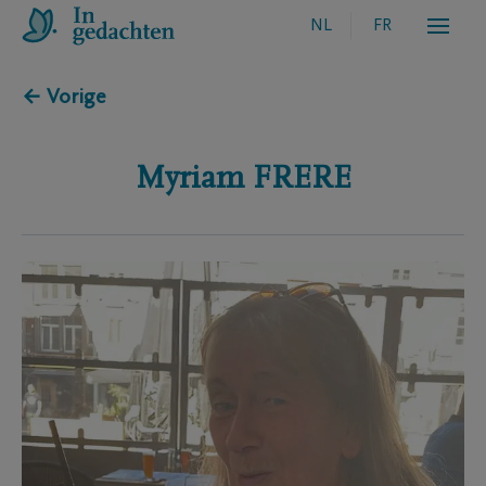
NL
FR
← Vorige
Myriam
FRERE