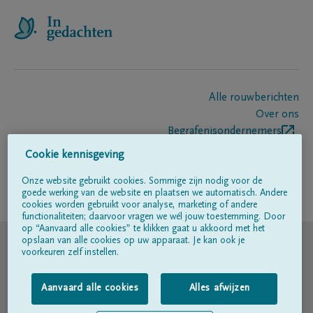
Alle rouwberichten
Over ons
Begrafenisondernemers
Contact
Cookie kennisgeving
Onze website gebruikt cookies. Sommige zijn nodig voor de
goede werking van de website en plaatsen we automatisch. Andere
Volg ons op
cookies worden gebruikt voor analyse, marketing of andere
functionaliteiten; daarvoor vragen we wél jouw toestemming. Door
op “Aanvaard alle cookies” te klikken gaat u akkoord met het
© DELA
opslaan van alle cookies op uw apparaat. Je kan ook je
voorkeuren zelf instellen.
Gebruiksvoorwaarden
Aanvaard alle cookies
Alles afwijzen
Privacyverklaring