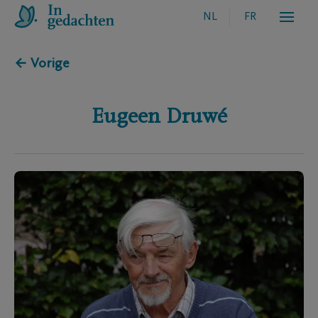
NL
FR
← Vorige
Eugeen
Druwé