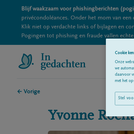
Blijf waakzaam voor phishingberichten (pogi
privécondoléances. Onder het mom van een c
Klik niet op verdachte links of bijlagen en 
Pogingen tot phishing en fraude vallen echter
Cookie ken
Onze websi
we automati
daarvoor v
met het ops
← Vorige
Stel voo
Yvonne
Roeff