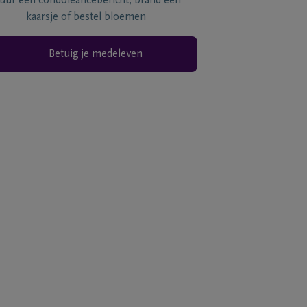
tuur een condoléancebericht, brand een
kaarsje of bestel bloemen
Betuig je medeleven