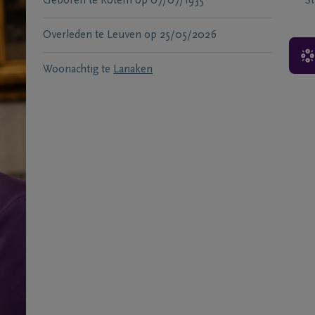
Geboren te
Rotem
op
07/07/1935
S
Overleden te
Leuven
op
25/05/2026
Woonachtig te
Lanaken