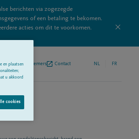
lse berichten via zogezegde
sgegevens of een betaling te bekomen.
eerdere acties om dit te voorkomen.
egrafenisondernemers
Contact
NL
FR
e en plaatsen
naliteiten;
aat u akkoord
lle cookies