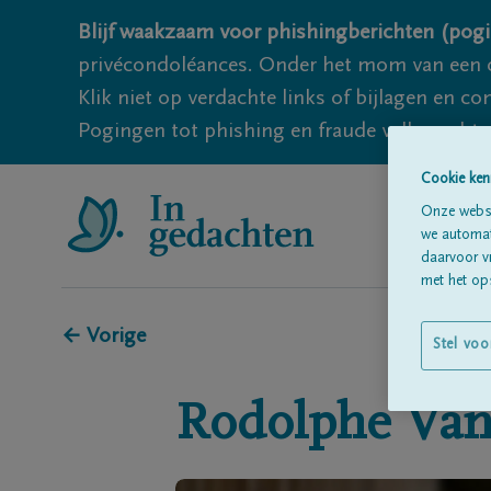
Blijf waakzaam voor phishingberichten (pogi
privécondoléances. Onder het mom van een c
Klik niet op verdachte links of bijlagen en 
Pogingen tot phishing en fraude vallen echter
Cookie ken
Onze websi
we automati
daarvoor v
met het ops
← Vorige
Stel voo
Rodolphe
Van