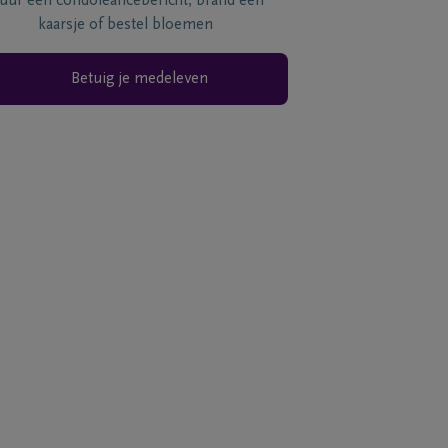
tuur een condoléancebericht, brand een
kaarsje of bestel bloemen
Betuig je medeleven