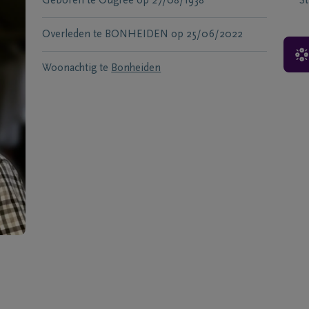
Geboren te
Ougree
op
27/08/1938
S
Overleden te
BONHEIDEN
op
25/06/2022
Woonachtig te
Bonheiden