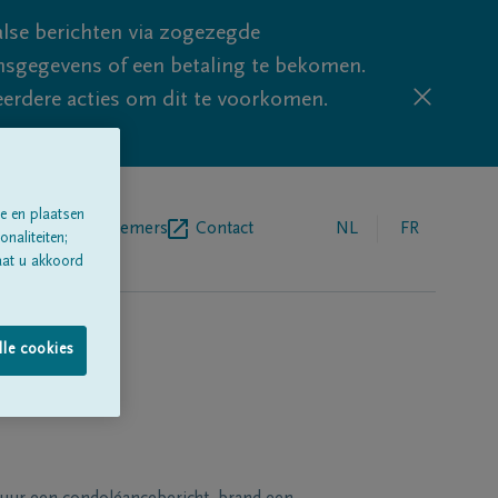
lse berichten via zogezegde
sgegevens of een betaling te bekomen.
eerdere acties om dit te voorkomen.
e en plaatsen
egrafenisondernemers
Contact
NL
FR
naliteiten;
aat u akkoord
lle cookies