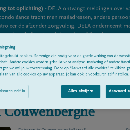
ng tot oplichting) -
DELA ontvangt meldingen over va
ondoléance tracht men mailadressen, andere persoon
controleer de afzender zorgvuldig. DELA onderneemt m
 nooit volledig uit te sluiten, dus blijf waakzaam.
nisgeving
te gebruikt cookies. Sommige zijn nodig voor de goede werking van de websit
Alle rouwberichten
Over ons
B
sch. Andere cookies worden gebruikt voor analyse, marketing of andere functio
ragen we wél jouw toestemming. Door op “Aanvaard alle cookies” te klikken g
laan van alle cookies op uw apparaat. Je kan ook je voorkeuren zelf instellen.
rkeuren zelf in
Alles afwijzen
Aanvaard a
 Couwenberghe