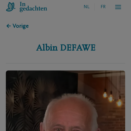
NL
FR
← Vorige
Albin
DEFAWE