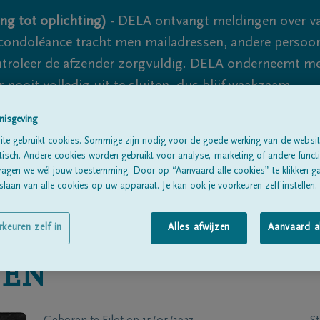
ng tot oplichting) -
DELA ontvangt meldingen over va
ondoléance tracht men mailadressen, andere persoon
controleer de afzender zorgvuldig. DELA onderneemt m
 nooit volledig uit te sluiten, dus blijf waakzaam.
nisgeving
te gebruikt cookies. Sommige zijn nodig voor de goede werking van de websit
Alle rouwberichten
Over ons
B
sch. Andere cookies worden gebruikt voor analyse, marketing of andere functio
ragen we wél jouw toestemming. Door op “Aanvaard alle cookies” te klikken g
laan van alle cookies op uw apparaat. Je kan ook je voorkeuren zelf instellen.
rkeuren zelf in
Alles afwijzen
Aanvaard a
EN