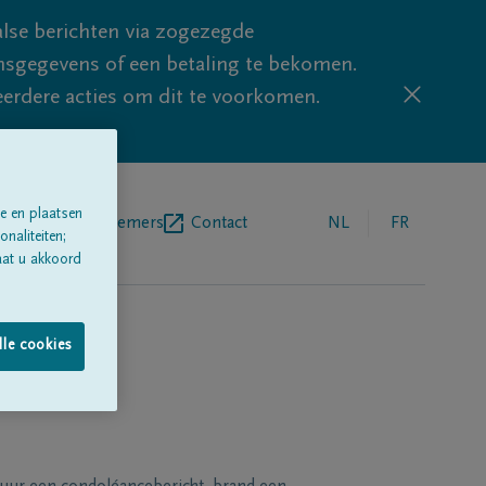
lse berichten via zogezegde
sgegevens of een betaling te bekomen.
eerdere acties om dit te voorkomen.
e en plaatsen
egrafenisondernemers
Contact
NL
FR
naliteiten;
aat u akkoord
lle cookies