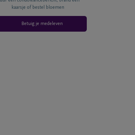
tuur een condoléancebericht, brand een
kaarsje of bestel bloemen
Betuig je medeleven