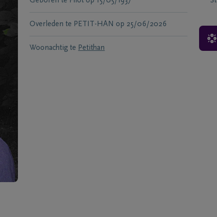
Geboren te
Filot
op
15/05/1937
S
Overleden te
PETIT-HAN
op
25/06/2026
Woonachtig te
Petithan