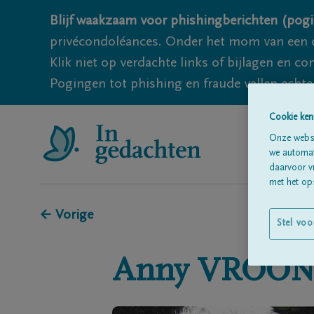
Blijf waakzaam voor phishingberichten (pogi
privécondoléances. Onder het mom van een c
Klik niet op verdachte links of bijlagen en 
Pogingen tot phishing en fraude vallen echter
Cookie ken
Onze websi
we automati
daarvoor v
met het ops
← Vorige
Stel voo
Anny
VROON