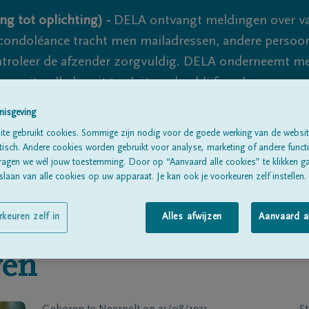
ng tot oplichting) -
DELA ontvangt meldingen over va
ondoléance tracht men mailadressen, andere persoon
controleer de afzender zorgvuldig. DELA onderneemt m
 nooit volledig uit te sluiten, dus blijf waakzaam.
nisgeving
te gebruikt cookies. Sommige zijn nodig voor de goede werking van de websit
Alle rouwberichten
Over ons
B
sch. Andere cookies worden gebruikt voor analyse, marketing of andere functio
ragen we wél jouw toestemming. Door op “Aanvaard alle cookies” te klikken g
laan van alle cookies op uw apparaat. Je kan ook je voorkeuren zelf instellen.
rkeuren zelf in
Alles afwijzen
Aanvaard a
yen