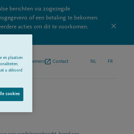
lse berichten via zogezegde
sgegevens of een betaling te bekomen.
eerdere acties om dit te voorkomen.
e en plaatsen
egrafenisondernemers
Contact
NL
FR
naliteiten;
aat u akkoord
lle cookies