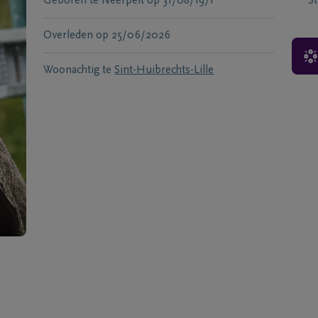
Geboren te
Neerpelt
op
31/08/1971
S
Overleden
op
25/06/2026
Woonachtig te
Sint-Huibrechts-Lille