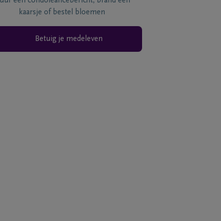
tuur een condoléancebericht, brand een
kaarsje of bestel bloemen
Betuig je medeleven