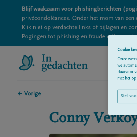
Blijf waakzaam voor phishingberichten (pogi
privécondoléances. Onder het mom van een c
Klik niet op verdachte links of bijlagen en 
Pogingen tot phishing en fraude vallen echter
Cookie ken
Onze websi
we automati
daarvoor v
met het ops
← Vorige
Stel voo
Conny
Verko