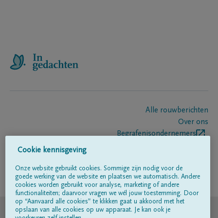
Alle rouwberichten
Over ons
Begrafenisondernemers
Contact
Cookie kennisgeving
Onze website gebruikt cookies. Sommige zijn nodig voor de
goede werking van de website en plaatsen we automatisch. Andere
Volg ons op
cookies worden gebruikt voor analyse, marketing of andere
functionaliteiten; daarvoor vragen we wél jouw toestemming. Door
op “Aanvaard alle cookies” te klikken gaat u akkoord met het
© DELA
opslaan van alle cookies op uw apparaat. Je kan ook je