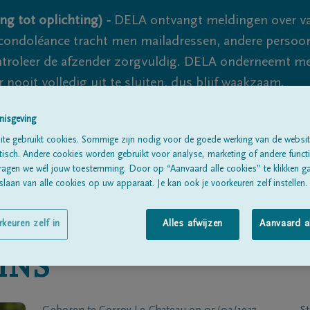
ng tot oplichting) -
DELA ontvangt meldingen over va
ondoléance tracht men mailadressen, andere persoon
controleer de afzender zorgvuldig. DELA onderneemt m
 nooit volledig uit te sluiten, dus blijf waakzaam.
nisgeving
te gebruikt cookies. Sommige zijn nodig voor de goede werking van de websit
Alle rouwberichten
Over ons
B
sch. Andere cookies worden gebruikt voor analyse, marketing of andere functio
ragen we wél jouw toestemming. Door op “Aanvaard alle cookies” te klikken g
laan van alle cookies op uw apparaat. Je kan ook je voorkeuren zelf instellen.
rkeuren zelf in
Alles afwijzen
Aanvaard a
INS