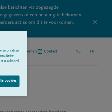
lse berichten via zogezegde
sgegevens of een betaling te bekomen.
eerdere acties om dit te voorkomen.
e en plaatsen
egrafenisondernemers
Contact
NL
FR
naliteiten;
aat u akkoord
lle cookies