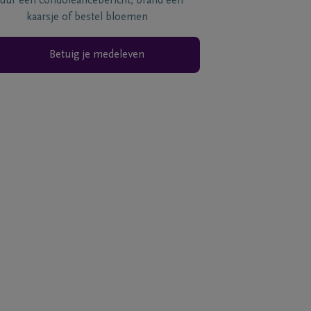
tuur een condoléancebericht, brand een
kaarsje of bestel bloemen
Betuig je medeleven