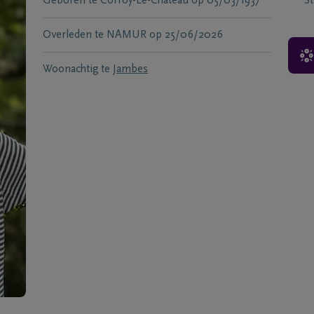
Geboren te
Corroy-Le-Chateau
op
05/03/1937
S
Overleden te
NAMUR
op
25/06/2026
Woonachtig te
Jambes