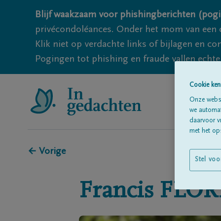
Blijf waakzaam voor phishingberichten (pogi
privécondoléances. Onder het mom van een c
Klik niet op verdachte links of bijlagen en 
Pogingen tot phishing en fraude vallen echter
Cookie ken
Onze websi
we automati
daarvoor v
met het ops
← Vorige
Stel voo
Francis
FLOR