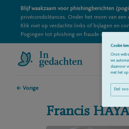
Blijf waakzaam voor phishingberichten (pogi
privécondoléances. Onder het mom van een c
Klik niet op verdachte links of bijlagen en 
Pogingen tot phishing en fraude vallen echter
Cookie ken
Onze websi
we automati
daarvoor v
met het ops
← Vorige
Stel voo
Francis
HAYA