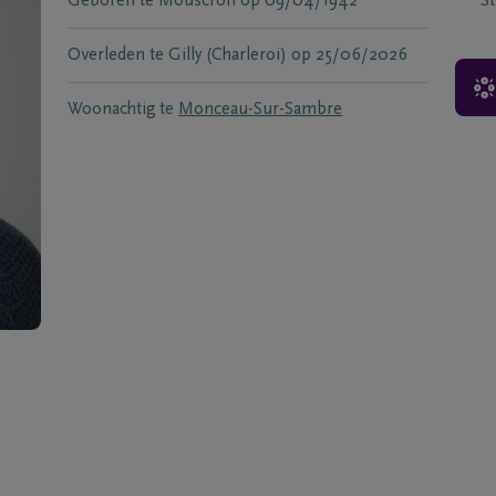
Geboren te
Mouscron
op
09/04/1942
S
Overleden te
Gilly (Charleroi)
op
25/06/2026
Woonachtig te
Monceau-Sur-Sambre