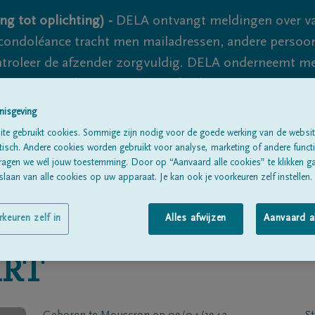
ng tot oplichting) -
DELA ontvangt meldingen over va
ondoléance tracht men mailadressen, andere persoon
controleer de afzender zorgvuldig. DELA onderneemt m
 nooit volledig uit te sluiten, dus blijf waakzaam.
nisgeving
te gebruikt cookies. Sommige zijn nodig voor de goede werking van de websit
Alle rouwberichten
Over ons
B
sch. Andere cookies worden gebruikt voor analyse, marketing of andere functio
ragen we wél jouw toestemming. Door op “Aanvaard alle cookies” te klikken g
laan van alle cookies op uw apparaat. Je kan ook je voorkeuren zelf instellen.
rkeuren zelf in
Alles afwijzen
Aanvaard a
RT