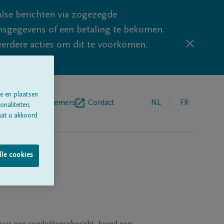
lse berichten via zogezegde
sgegevens of een betaling te bekomen.
eerdere acties om dit te voorkomen.
e en plaatsen
egrafenisondernemers
Contact
NL
FR
naliteiten;
aat u akkoord
lle cookies