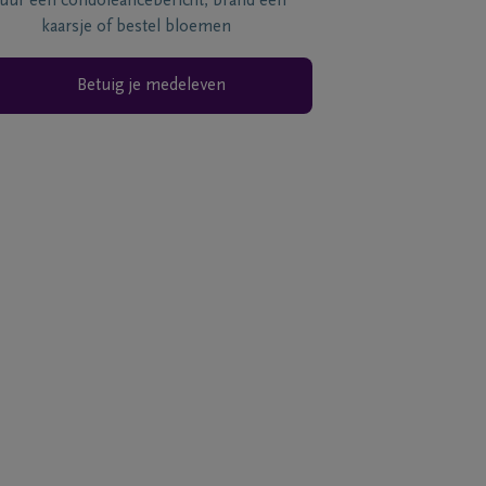
tuur een condoléancebericht, brand een
kaarsje of bestel bloemen
Betuig je medeleven